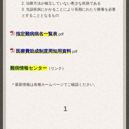
治療方法が確立していない希少な疾病である
当該疾病にかかることにより長期にわたり療養を必要
とすることとなるもの
指定難病病名一覧表
.pdf
医療費助成制度周知用資料
.pdf
難病情報センター
（リンク）
＊最新情報は各種ホームページでご確認ください。
1