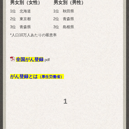
男女別（女性）
男女別（男性
）
1位 北海道 1位 秋田県
2位 東京都 2位 青森県
3位 青森県 3位 島根県
*人口10万人あたりの罹患率
全国がん登録
.pdf
がん登録とは
（厚生労働省）
1