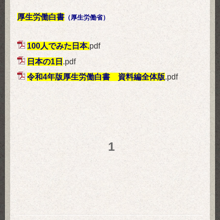
厚生労働白書
（厚生労働省）
100人でみた日本.
pdf
日本の1日
.pdf
令和4年版厚生労働白書 資料編全体版
.pdf
1