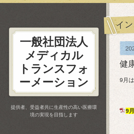
イン
一般社団法人
20
メディカル
健
トランスフォ
ーメーション
9月
提供者、受益者共に生産性の高い医療環
9
境の実現を目指します