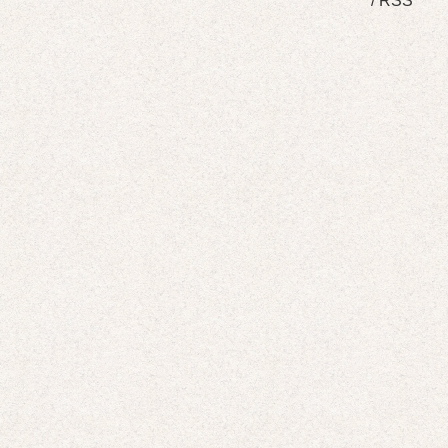
/
RSS