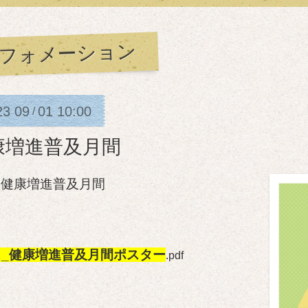
フォメーション
23
09
01
10:00
/
康増進普及月間
は健康増進普及月間
月_健康増進普及月間ポスター
.pdf