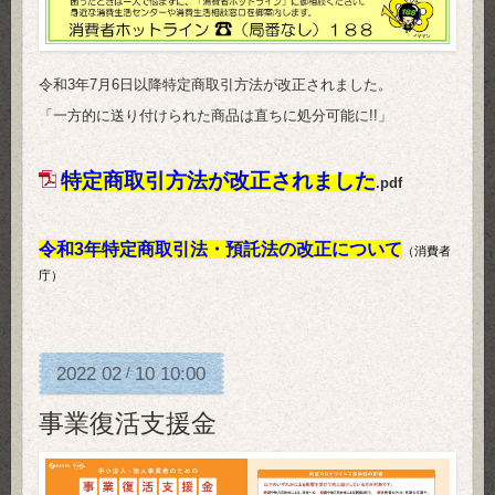
令和3年7月6日以降特定商取引方法が改正されました。
「一方的に送り付けられた商品は直ちに処分可能に!!」
特定商取引方法が改正されました
.pdf
令和3年特定商取引法・預託法の改正について
（消費者
庁）
2022
02
10
10:00
/
事業復活支援金