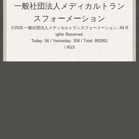
一般社団法人メディカルトラン
スフォーメーション
©2026
一般社団法人メディカルトランスフォーメーション
. All R
ights Reserved.
Today:
56
/ Yesterday:
358
/ Total:
892891
/
RSS