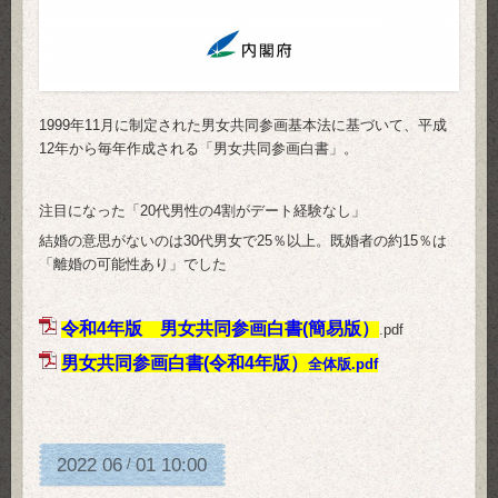
1999年11月に制定された男女共同参画基本法に基づいて、平成
12年から毎年作成される「男女共同参画白書」。
注目になった「20代男性の4割がデート経験なし」
結婚の意思がないのは30代男女で25％以上。既婚者の約15％は
「離婚の可能性あり」でした
令和4年版 男女共同参画白書(簡易版）
.pdf
男女共同参画白書(令和4年版）
全体版.pdf
2022
06
01
10:00
/