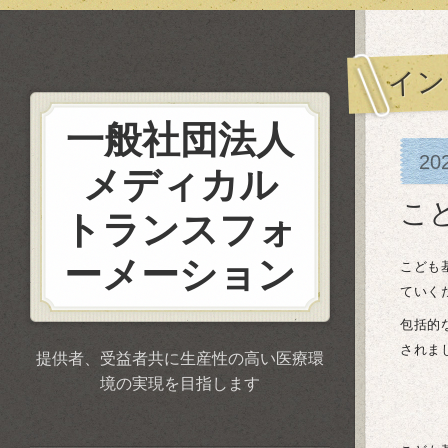
イン
一般社団法人
20
メディカル
こ
トランスフォ
ーメーション
こども
ていく
包括的
されま
提供者、受益者共に生産性の高い医療環
境の実現を目指します