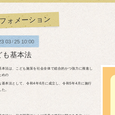
フォメーション
23
03
25
10:00
/
ども基本法
基本法は、こども施策を社会全体で総合的かつ強力に推進し
ための
な基本法として、令和4年6月に成立し、令和5年4月に施行
した。