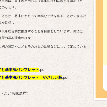
基本法は、日本国憲法および児童の権利に関する条約（※）
にのっとり、
こどもが、将来にわたって幸福な生活を送ることができる社
現を目指し、
政策を総合的に推進することを目的としています。同法は、
施策の基本理念のほか、
大綱の策定やこども等の意見の反映などについて定めていま
ども基本法パンフレット
.pdf
ども基本法パンフレット やさしい版
.pdf
（こども家庭庁）