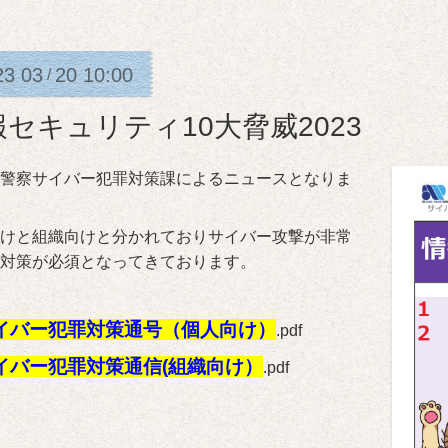
23
03
20
10:00
/
報セキュリティ10大脅威2023
警察サイバー犯罪対策課によるニュースとなりま
けと組織向けと分かれておりサイバー攻撃が非常
対策が必須となってきております。
イバー犯罪対策通号（個人向け）
.pdf
イバー犯罪対策通信(組織向け）
.pdf