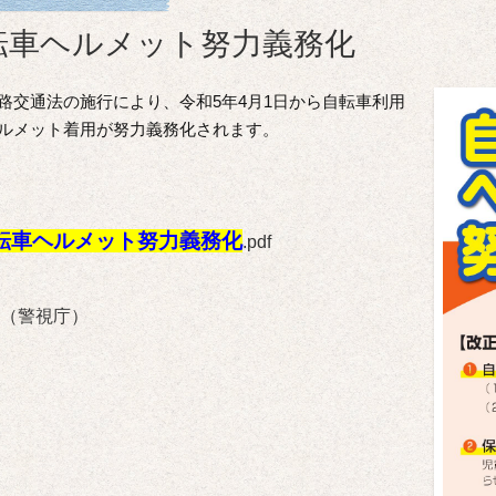
転車ヘルメット努力義務化
路交通法の施行により、令和5年4月1日から自転車利用
ルメット着用が努力義務化されます。
転車ヘルメット努力義務化
.pdf
（警視庁）