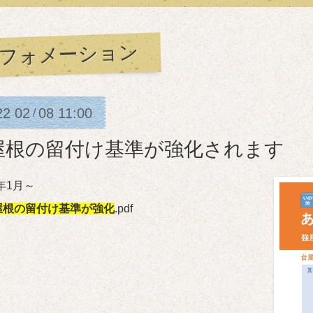
フォメーション
22
02
08
11:00
/
屋根の留付け基準が強化されます
年1月～
屋根の留付け基準が強化
.pdf