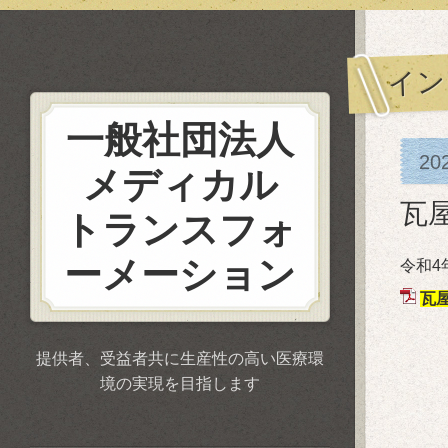
イン
一般社団法人
20
メディカル
瓦
トランスフォ
ーメーション
令和4
瓦
提供者、受益者共に生産性の高い医療環
境の実現を目指します